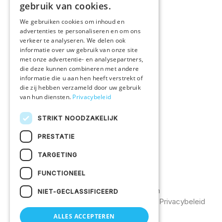
Alle producten
gebruik van cookies.
We gebruiken cookies om inhoud en
IN EEN NOTENDOP
advertenties te personaliseren en om ons
verkeer te analyseren. We delen ook
Druktechnieken
informatie over uw gebruik van onze site
met onze advertentie- en analysepartners,
Duurzaam ondernemen
die deze kunnen combineren met andere
informatie die u aan hen heeft verstrekt of
Vacatures
die zij hebben verzameld door uw gebruik
van hun diensten.
Privacybeleid
KLANTENSERVICE
STRIKT NOODZAKELIJK
Veelgestelde vragen
PRESTATIE
Bestelprocedure
Contacteer ons
TARGETING
FUNCTIONEEL
©2026
Uw textiel bedrukken
NIET-GECLASSIFICEERD
Catalogus
Algemene voorwaarden
Privacybeleid
ALLES ACCEPTEREN