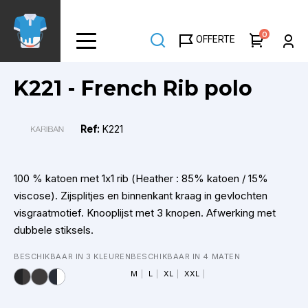
Overslaan
en
0
OFFERTE
naar
de
inhoud
K221 - French Rib polo
gaan
Ref:
K221
100 % katoen met 1x1 rib (Heather : 85% katoen / 15%
viscose). Zijsplitjes en binnenkant kraag in gevlochten
visgraatmotief. Knooplijst met 3 knopen. Afwerking met
dubbele stiksels.
BESCHIKBAAR IN 3 KLEUREN
BESCHIKBAAR IN 4 MATEN
M
L
XL
XXL