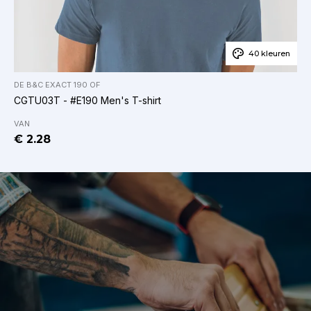
40 kleuren
DE
B&C EXACT 190
OF
CGTU03T - #E190 Men's T-shirt
VAN
€ 2.28