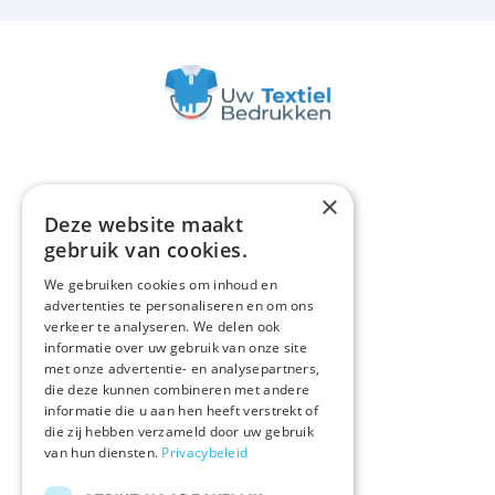
×
Deze website maakt
ASSORTIMENT
gebruik van cookies.
Polo's
We gebruiken cookies om inhoud en
Promotiekleding
advertenties te personaliseren en om ons
verkeer te analyseren. We delen ook
Onze merken
informatie over uw gebruik van onze site
met onze advertentie- en analysepartners,
Alle producten
die deze kunnen combineren met andere
informatie die u aan hen heeft verstrekt of
die zij hebben verzameld door uw gebruik
IN EEN NOTENDOP
van hun diensten.
Privacybeleid
Druktechnieken