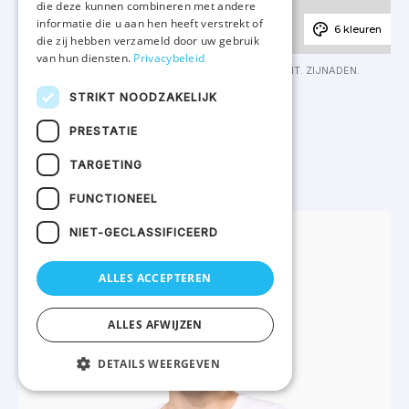
die deze kunnen combineren met andere
informatie die u aan hen heeft verstrekt of
6 kleuren
die zij hebben verzameld door uw gebruik
van hun diensten.
Privacybeleid
100% KATOEN. GEKAMD KATOEN. JERSEY. RECHTE SNIT. ZIJNADEN.
GEMAAKT IN PORTUGAL. ENZYMGEWASSEN.
STRIKT NOODZAKELIJK
K3038 - T-shirt ronde hals kinderen
PRESTATIE
VAN
€ 4.83
TARGETING
FUNCTIONEEL
NIET-GECLASSIFICEERD
ALLES ACCEPTEREN
ALLES AFWIJZEN
DETAILS WEERGEVEN