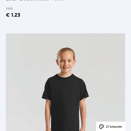
VAN
€ 1.23
21 kleuren