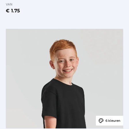
VAN
€ 1.75
6 kleuren