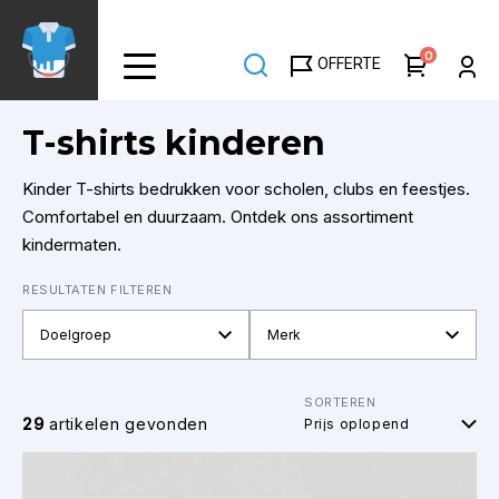
Overslaan
en
0
OFFERTE
naar
de
inhoud
T-shirts kinderen
gaan
Kinder T-shirts bedrukken voor scholen, clubs en feestjes.
Comfortabel en duurzaam. Ontdek ons assortiment
kindermaten.
RESULTATEN FILTEREN
Doelgroep
Merk
SORTEREN
29
artikelen gevonden