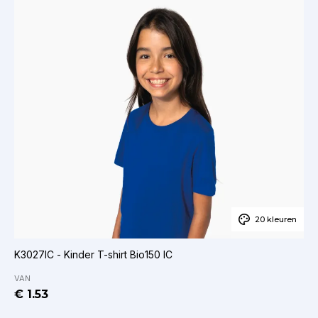
20 kleuren
K3027IC - Kinder T-shirt Bio150 IC
VAN
€ 1.53