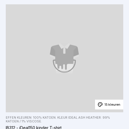
15 kleuren
EFFEN KLEUREN: 100% KATOEN. KLEUR IDEAL ASH HEATHER: 99%
KATOEN / 1% VISCOSE.
IB312 - iDeal150 kinder T-shirt