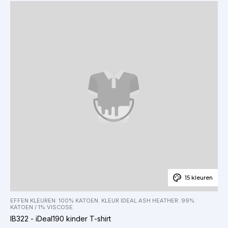
15 kleuren
EFFEN KLEUREN: 100% KATOEN. KLEUR IDEAL ASH HEATHER: 99%
KATOEN / 1% VISCOSE.
IB322 - iDeal190 kinder T-shirt