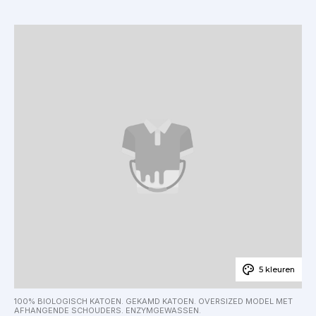
5 kleuren
100% BIOLOGISCH KATOEN. GEKAMD KATOEN. OVERSIZED MODEL MET
AFHANGENDE SCHOUDERS. ENZYMGEWASSEN.