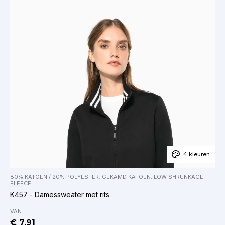
4 kleuren
80% KATOEN / 20% POLYESTER. GEKAMD KATOEN. LOW SHRUNKAGE
FLEECE.
K457 - Damessweater met rits
VAN
€ 7.91