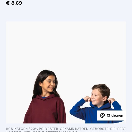
€ 8.69
13 kleuren
80% KATOEN / 20% POLYESTER. GEKAMD KATOEN. GEBORSTELD FLEECE