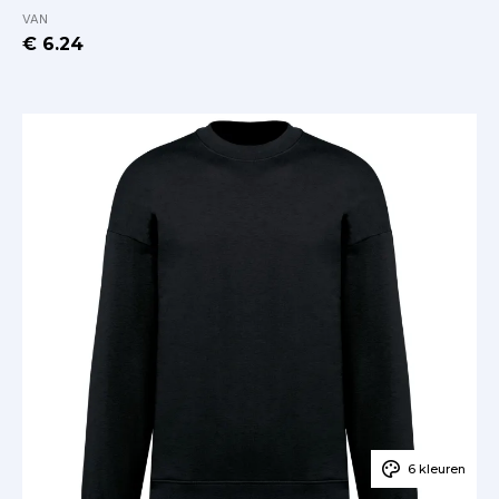
VAN
€ 6.24
6 kleuren