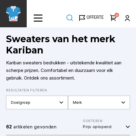
Overslaan
en
0
OFFERTE
naar
de
inhoud
Sweaters van het merk
gaan
Kariban
Kariban sweaters bedrukken - uitstekende kwaliteit aan
scherpe prijzen. Comfortabel en duurzaam voor elk
gebruik. Ontdek ons assortiment.
RESULTATEN FILTEREN
Doelgroep
Merk
SORTEREN
62
artikelen gevonden