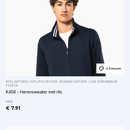
4 kleuren
80% KATOEN / 20% POLYESTER. GEKAMD KATOEN. LOW SHRUNKAGE
FLEECE.
K456 - Herensweater met rits
VAN
€ 7.91