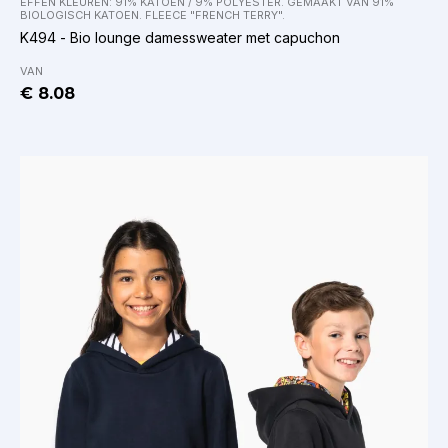
EFFEN KLEUREN: 91% KATOEN / 9% POLYESTER. GEMAAKT VAN 91%
BIOLOGISCH KATOEN. FLEECE "FRENCH TERRY".
K494 - Bio lounge damessweater met capuchon
VAN
€ 8.08