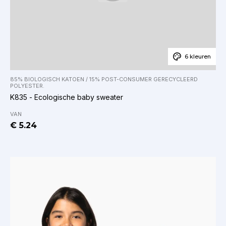
6 kleuren
85% BIOLOGISCH KATOEN / 15% POST-CONSUMER GERECYCLEERD
POLYESTER.
K835 - Ecologische baby sweater
VAN
€ 5.24