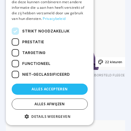
die deze kunnen combineren met andere
informatie die u aan hen heeft verstrekt of
die zij hebben verzameld door uw gebruik
van hun diensten.
Privacybeleid
STRIKT NOODZAKELIJK
PRESTATIE
TARGETING
22 kleuren
FUNCTIONEEL
NIET-GECLASSIFICEERD
80% KATOEN / 20% POLYESTER. GEKAMD KATOEN. GEBORSTELD FLEECE
AAN DE BINNENKANT. INGEZETTE MOUWEN.
K473 - Eco damessweater met capuchon
ALLES ACCEPTEREN
VAN
€ 9.47
ALLES AFWIJZEN
DETAILS WEERGEVEN