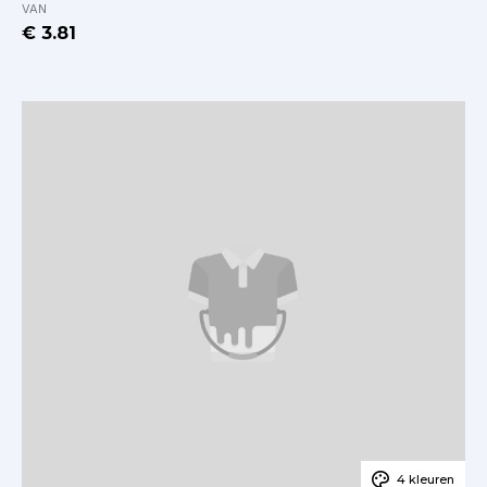
VAN
€ 3.81
4 kleuren