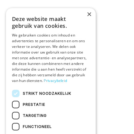
×
Deze website maakt
ASSORTIMENT
gebruik van cookies.
Polo's
We gebruiken cookies om inhoud en
Promotiekleding
advertenties te personaliseren en om ons
verkeer te analyseren. We delen ook
Onze merken
informatie over uw gebruik van onze site
met onze advertentie- en analysepartners,
Alle producten
die deze kunnen combineren met andere
informatie die u aan hen heeft verstrekt of
die zij hebben verzameld door uw gebruik
IN EEN NOTENDOP
van hun diensten.
Privacybeleid
Druktechnieken
STRIKT NOODZAKELIJK
Duurzaam ondernemen
PRESTATIE
Vacatures
TARGETING
KLANTENSERVICE
FUNCTIONEEL
Veelgestelde vragen