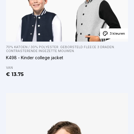
3 kleuren
70% KATOEN / 30% POLYESTER. GEBORSTELD FLEECE 3 DRADEN.
CONTRASTERENDE INGEZETTE MOUWEN.
K498 - Kinder college jacket
VAN
€ 13.75