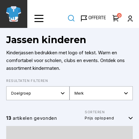
Overslaan
en
0
OFFERTE
naar
de
inhoud
Jassen kinderen
gaan
Kinderjassen bedrukken met logo of tekst. Warm en
comfortabel voor scholen, clubs en events. Ontdek ons
assortiment kindermaten.
RESULTATEN FILTEREN
Doelgroep
Merk
SORTEREN
13
artikelen gevonden