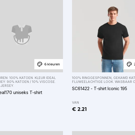
6 kleuren
REN: 100% KATOEN. KLEUR IDEAL
100% RINGGESPONNEN, GEKAMD KA
EY: 90% KATOEN / 10% VISCOSE.
FLUWEELACHTIGE LOOK. WASBAAR OP
 JERSEY.
SC61422 - T-shirt Iconic 195
eal170 uniseks T-shirt
VAN
€ 2.21