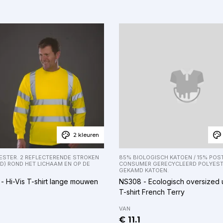
2 kleuren
ESTER. 2 REFLECTERENDE STROKEN
85% BIOLOGISCH KATOEN / 15% POS
D) ROND HET LICHAAM EN OP DE
CONSUMER GERECYCLEERD POLYEST
GEKAMD KATOEN.
 Hi-Vis T-shirt lange mouwen
NS308 - Ecologisch oversized 
T-shirt French Terry
VAN
€ 11.1