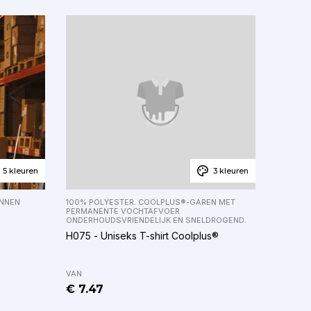
5 kleuren
3 kleuren
NNEN
100% POLYESTER. COOLPLUS®-GAREN MET
PERMANENTE VOCHTAFVOER.
ONDERHOUDSVRIENDELIJK EN SNELDROGEND.
H075 - Uniseks T-shirt Coolplus®
VAN
€ 7.47