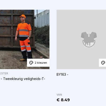
2 kleuren
ESTER.
BY163 -
 Tweekleurig veiligheids-T-
VAN
€ 8.49