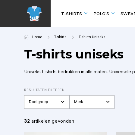
Overslaan
en
T-SHIRTS
POLO'S
SWEA
naar
de
inhoud
Home
T-shirts
T-shirts Uniseks
gaan
DOELGROEP
DOELGROEP
DOELGROEP
DOELGROEP
ONZE MERKEN
SNEL FILTEREN
SNEL FILTEREN
SNEL FILTEREN
POPULAIRE MERK
T-shirts uniseks
Uniseks
Heren / Uniseks
Heren / Uniseks
Heren / Uniseks
Tricorp Workwear
Ronde hals
Korte mouwen
Ronde hals
Kariban
Heren
Dames
Dames
Dames
V-hals
Lange mouwen
B&C
Dames
Kinderen
Kinderen
Kinderen
Uniseks t-shirts bedrukken in alle maten. Universele 
Kinderen
Baby
RESULTATEN FILTEREN
Doelgroep
Merk
32
artikelen gevonden