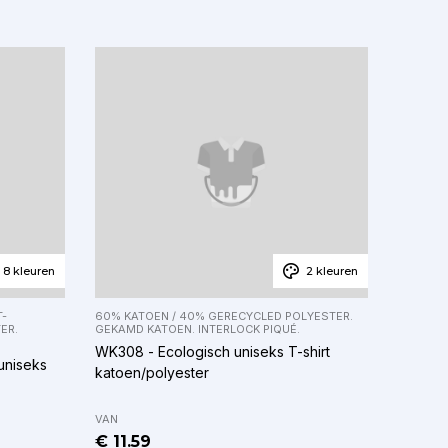
8 kleuren
2 kleuren
T-
60% KATOEN / 40% GERECYCLED POLYESTER.
ER.
GEKAMD KATOEN. INTERLOCK PIQUÉ.
WK308 - Ecologisch uniseks T-shirt
uniseks
katoen/polyester
VAN
€ 11.59