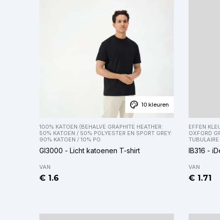
10 kleuren
100% KATOEN (BEHALVE GRAPHITE HEATHER:
EFFEN KLEU
50% KATOEN / 50% POLYESTER EN SPORT GREY:
OXFORD GR
90% KATOEN / 10% PO
TUBULAIRE
GI3000 - Licht katoenen T-shirt
IB316 - iD
VAN
VAN
€ 1.6
€ 1.71