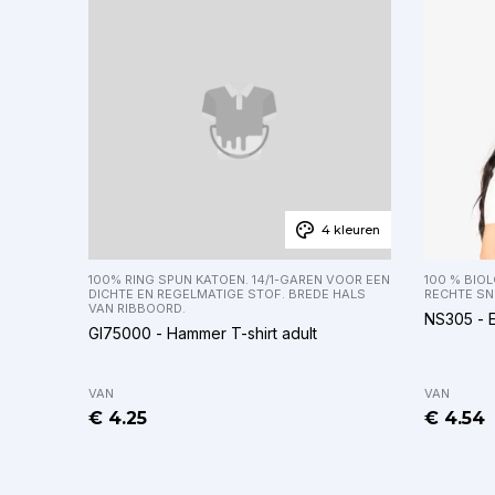
4 kleuren
100% RING SPUN KATOEN. 14/1-GAREN VOOR EEN
100 % BIO
DICHTE EN REGELMATIGE STOF. BREDE HALS
RECHTE SN
VAN RIBBOORD.
NS305 - E
GI75000 - Hammer T-shirt adult
VAN
VAN
€ 4.25
€ 4.54