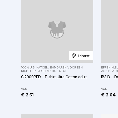
1 kleuren
100% U.S. KATOEN. 18/1-GAREN VOOR EEN
EFFEN KLEU
DICHTE EN REGELMATIGE STOF.
ASH HEATH
GI2000PFD - T-shirt Ultra Cotton adult
IB313 - iD
VAN
VAN
€ 2.51
€ 2.64