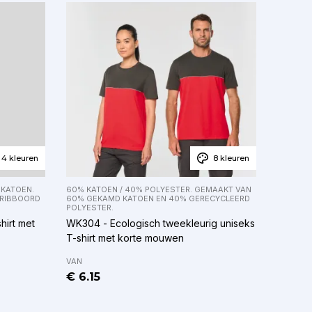
4 kleuren
8 kleuren
 KATOEN.
60% KATOEN / 40% POLYESTER. GEMAAKT VAN
 RIBBOORD
60% GEKAMD KATOEN EN 40% GERECYCLEERD
POLYESTER.
hirt met
WK304 - Ecologisch tweekleurig uniseks
T-shirt met korte mouwen
VAN
€ 6.15