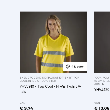
4 kleuren
SNEL DROGEND SIGNALISATIE-T-SHIRT TOP
100% POLY
COOL IN 100% POLYESTER.
(5 CM BREE
ARMEN.
YHVJ910 - Top Cool - Hi-Vis T-shirt V-
YHVJ420 -
hals
VAN
VAN
€ 9.74
€ 10.06