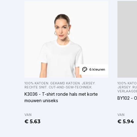
6 kleuren
100% KATOEN. GEKAMD KATOEN. JERSEY.
100% KATOE
RECHTE SNIT. CUT-AND-SEW-TECHNIEK.
JERSEY. R
VERLAAGD
K3036 - T-shirt ronde hals met korte
BY102 - O
mouwen uniseks
VAN
VAN
€ 5.63
€ 5.94