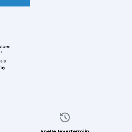
atoen
m²
als
way
Afbeelding
Snelle levertermijn