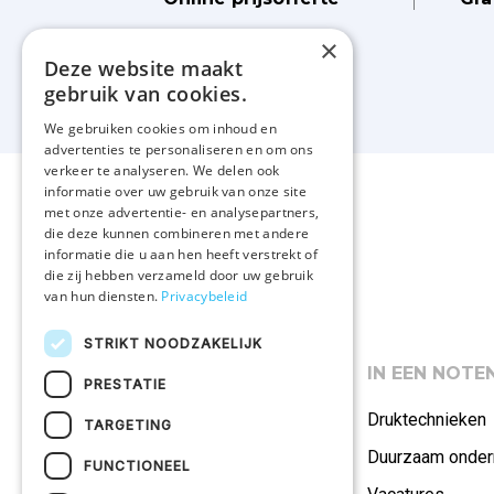
×
Deze website maakt
gebruik van cookies.
We gebruiken cookies om inhoud en
advertenties te personaliseren en om ons
verkeer te analyseren. We delen ook
informatie over uw gebruik van onze site
met onze advertentie- en analysepartners,
die deze kunnen combineren met andere
informatie die u aan hen heeft verstrekt of
die zij hebben verzameld door uw gebruik
van hun diensten.
Privacybeleid
STRIKT NOODZAKELIJK
ASSORTIMENT
IN EEN NOT
PRESTATIE
Polo's
Druktechnieken
TARGETING
Promotiekleding
Duurzaam onde
FUNCTIONEEL