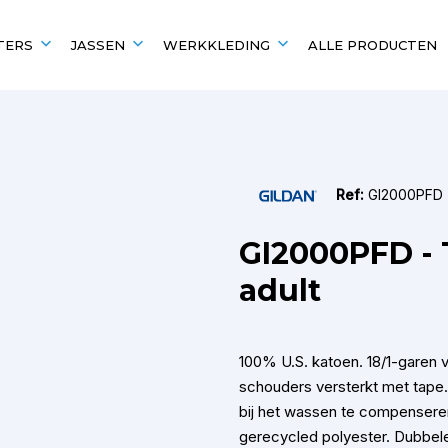
TERS
JASSEN
WERKKLEDING
ALLE PRODUCTEN
EN
UITGELICHT VOOR
POPULAIRE MERKEN
POPULAIRE MERKEN
Scholen en verenigingen
Kariban
Kariban
Ref:
GI2000PFD
B&C
Fruit of the Loom
Fruit of the Loom
B&C
GI2000PFD - T
Gildan
Gildan
adult
100% U.S. katoen. 18/1-garen v
schouders versterkt met tape
bij het wassen te compenseren
gerecycled polyester. Dubbele