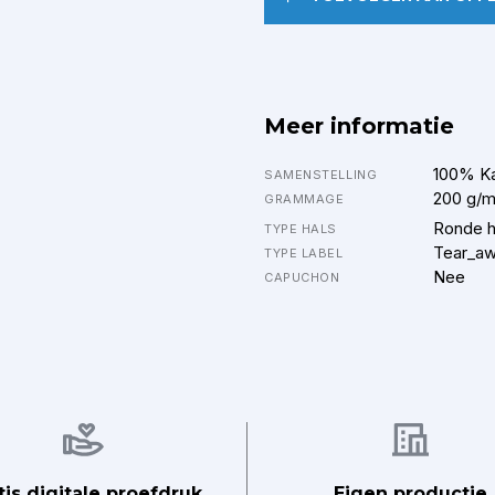
Meer informatie
100% K
SAMENSTELLING
200 g/
GRAMMAGE
Ronde h
TYPE HALS
Tear_a
TYPE LABEL
Nee
CAPUCHON
Afbeelding
Afbeelding
tis digitale proefdruk
Eigen productie