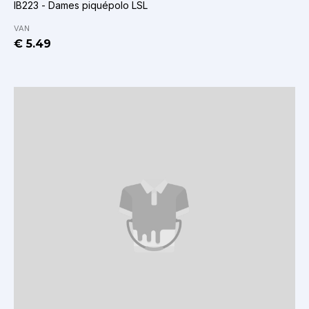
IB223 - Dames piquépolo LSL
VAN
€ 5.49