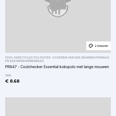
2 kleuren
100% GERECYCLED POLYESTER. VOORZIEN VAN EEN DRUKKNOOPKRAAG
EN EEN MANDARINEKRAAG.
PR647 - Coolchecker Essential kokspolo met lange mouwen
VAN
€ 8.68