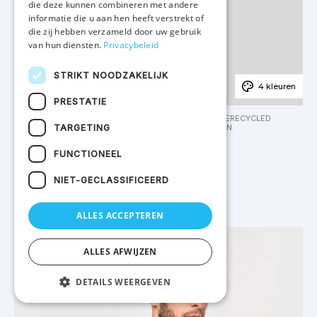
die deze kunnen combineren met andere
informatie die u aan hen heeft verstrekt of
die zij hebben verzameld door uw gebruik
van hun diensten.
Privacybeleid
STRIKT NOODZAKELIJK
4 kleuren
PRESTATIE
80% BIOLOGISCH KATOEN / 20% POST-CONSUMER GERECYCLED
TARGETING
POLYESTER. GEMAAKT IN PORTUGAL. GEKAMD KATOEN.
SP229 - Ecologische badstof herenpolo
FUNCTIONEEL
VAN
NIET-GECLASSIFICEERD
€ 24.35
ALLES ACCEPTEREN
ALLES AFWIJZEN
DETAILS WEERGEVEN