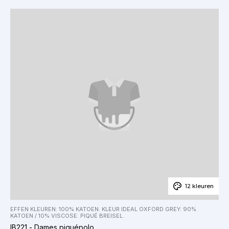
12 kleuren
EFFEN KLEUREN: 100% KATOEN. KLEUR IDEAL OXFORD GREY: 90%
KATOEN / 10% VISCOSE. PIQUÉ BREISEL.
IB221 - Dames piquépolo