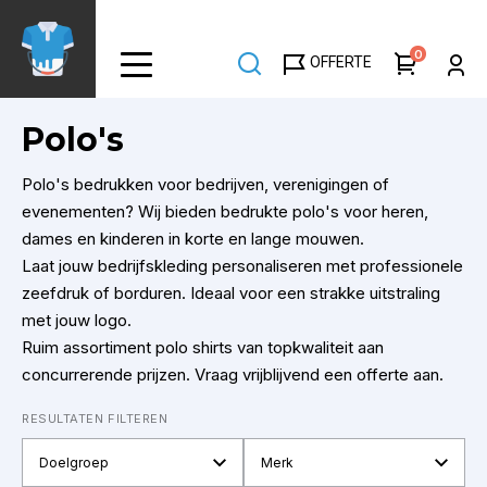
Overslaan
en
0
OFFERTE
naar
de
inhoud
Polo's
gaan
Polo's bedrukken voor bedrijven, verenigingen of
evenementen? Wij bieden bedrukte polo's voor
heren
,
dames
en
kinderen
in
korte
en
lange mouwen
.
Laat jouw bedrijfskleding personaliseren met professionele
zeefdruk of borduren. Ideaal voor een strakke uitstraling
met jouw logo.
Ruim assortiment polo shirts van topkwaliteit aan
concurrerende prijzen.
Vraag vrijblijvend een offerte aan
.
RESULTATEN FILTEREN
Doelgroep
Merk