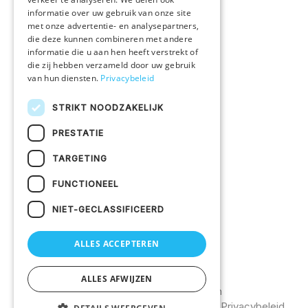
Onze merken
informatie over uw gebruik van onze site
met onze advertentie- en analysepartners,
Alle producten
die deze kunnen combineren met andere
informatie die u aan hen heeft verstrekt of
die zij hebben verzameld door uw gebruik
IN EEN NOTENDOP
van hun diensten.
Privacybeleid
Druktechnieken
STRIKT NOODZAKELIJK
Duurzaam ondernemen
PRESTATIE
Vacatures
TARGETING
KLANTENSERVICE
FUNCTIONEEL
Veelgestelde vragen
NIET-GECLASSIFICEERD
Bestelprocedure
Contacteer ons
ALLES ACCEPTEREN
ALLES AFWIJZEN
©2026
Uw textiel bedrukken
Catalogus
Algemene voorwaarden
Privacybeleid