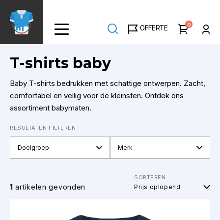
Overslaan
en
0
OFFERTE
naar
de
inhoud
T-shirts baby
gaan
Baby T-shirts bedrukken met schattige ontwerpen. Zacht,
comfortabel en veilig voor de kleinsten. Ontdek ons
assortiment babymaten.
RESULTATEN FILTEREN
Doelgroep
Merk
SORTEREN
1
artikelen gevonden