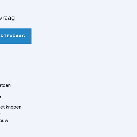
vraag
ERTEVRAAG
atoen
²
et knopen
d
mouw