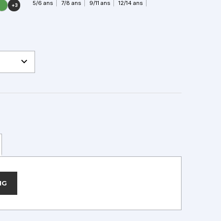
5/6 ans
7/8 ans
9/11 ans
12/14 ans
+3
NG