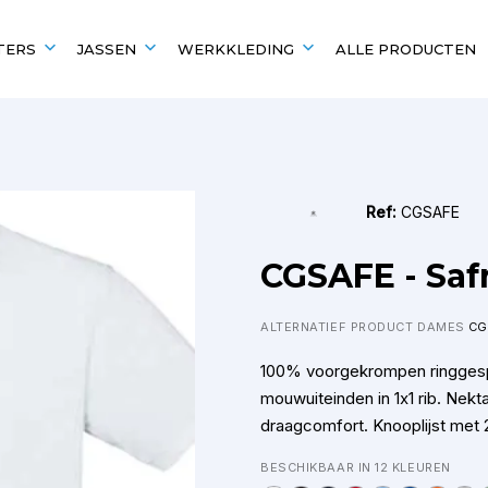
TERS
JASSEN
WERKKLEDING
ALLE PRODUCTEN
EN
UITGELICHT VOOR
POPULAIRE MERKEN
POPULAIRE MERKEN
Scholen en verenigingen
Kariban
Kariban
Ref:
CGSAFE
B&C
Fruit of the Loom
Fruit of the Loom
B&C
CGSAFE - Safr
Gildan
Gildan
ALTERNATIEF PRODUCT DAMES
CG
100% voorgekrompen ringgesp
mouwuiteinden in 1x1 rib. Nek
draagcomfort. Knooplijst met 
BESCHIKBAAR IN 12 KLEUREN