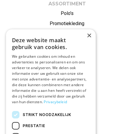
ASSORTIMENT
Polo's
Promotiekleding
×
Onze merken
Deze website maakt
Alle producten
gebruik van cookies.
We gebruiken cookies om inhoud en
IN EEN NOTENDOP
advertenties te personaliseren en om ons
verkeer te analyseren. We delen ook
Druktechnieken
informatie over uw gebruik van onze site
Duurzaam ondernemen
met onze advertentie- en analysepartners,
die deze kunnen combineren met andere
Vacatures
informatie die u aan hen heeft verstrekt of
die zij hebben verzameld door uw gebruik
van hun diensten.
Privacybeleid
KLANTENSERVICE
Veelgestelde vragen
STRIKT NOODZAKELIJK
Bestelprocedure
PRESTATIE