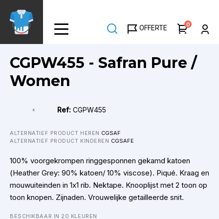
Overslaan
en
0
OFFERTE
naar
de
inhoud
CGPW455 - Safran Pure /
gaan
Women
Ref:
CGPW455
ALTERNATIEF PRODUCT HEREN
CGSAF
ALTERNATIEF PRODUCT KINDEREN
CGSAFE
100% voorgekrompen ringgesponnen gekamd katoen
(Heather Grey: 90% katoen/ 10% viscose). Piqué. Kraag en
mouwuiteinden in 1x1 rib. Nektape. Knooplijst met 2 toon op
toon knopen. Zijnaden. Vrouwelijke getailleerde snit.
BESCHIKBAAR IN 20 KLEUREN