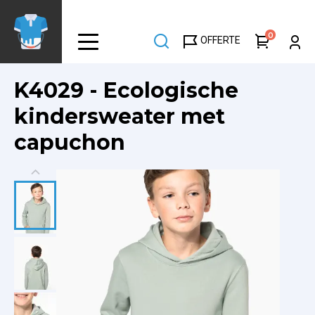
Overslaan
en
0
OFFERTE
naar
de
inhoud
K4029 - Ecologische
gaan
kindersweater met
capuchon