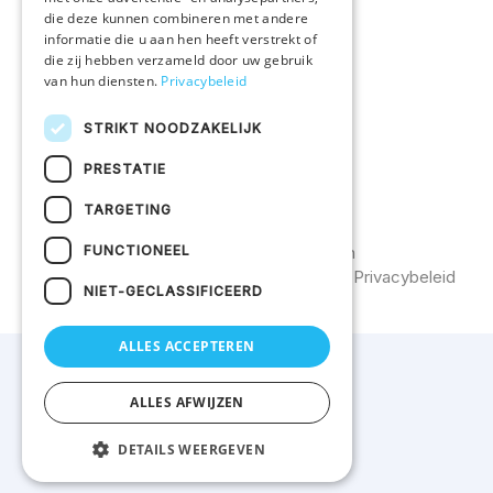
Vacatures
die deze kunnen combineren met andere
informatie die u aan hen heeft verstrekt of
die zij hebben verzameld door uw gebruik
KLANTENSERVICE
van hun diensten.
Privacybeleid
Veelgestelde vragen
STRIKT NOODZAKELIJK
Bestelprocedure
PRESTATIE
Contacteer ons
TARGETING
FUNCTIONEEL
©2026
Uw textiel bedrukken
Catalogus
Algemene voorwaarden
Privacybeleid
NIET-GECLASSIFICEERD
ALLES ACCEPTEREN
ALLES AFWIJZEN
DETAILS WEERGEVEN