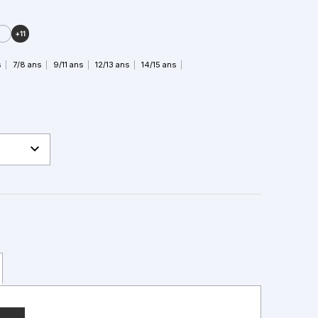
+11
s
7/8 ans
9/11 ans
12/13 ans
14/15 ans