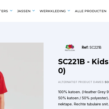
TERS
JASSEN
WERKKLEDING
ALLE PRODUCTEN
EN
UITGELICHT VOOR
POPULAIRE MERKEN
POPULAIRE MERKEN
Scholen en verenigingen
Kariban
Kariban
Ref:
SC221B
B&C
Fruit of the Loom
Fruit of the Loom
B&C
SC221B - Kids
Gildan
Gildan
0)
ALTERNATIEF PRODUCT DAMES
SC
100% katoen. (Heather Grey 9
50% katoen / 50% polyester). 
nektape. Rechte tubulaire snit.