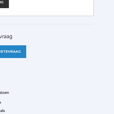
NG
vraag
ERTEVRAAG
atoen
²
als