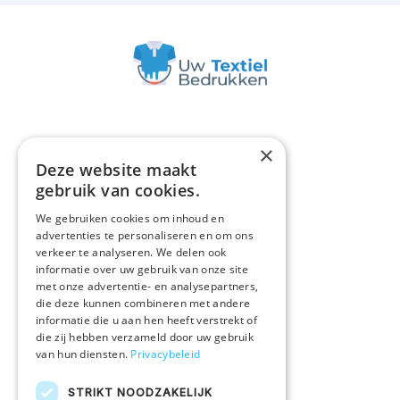
×
Deze website maakt
ASSORTIMENT
gebruik van cookies.
Polo's
We gebruiken cookies om inhoud en
Promotiekleding
advertenties te personaliseren en om ons
verkeer te analyseren. We delen ook
Onze merken
informatie over uw gebruik van onze site
met onze advertentie- en analysepartners,
Alle producten
die deze kunnen combineren met andere
informatie die u aan hen heeft verstrekt of
die zij hebben verzameld door uw gebruik
IN EEN NOTENDOP
van hun diensten.
Privacybeleid
Druktechnieken
STRIKT NOODZAKELIJK
Duurzaam ondernemen