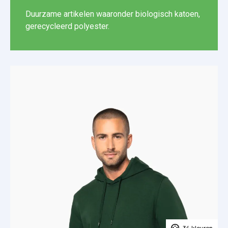
Duurzame artikelen waaronder biologisch katoen,
gerecycleerd polyester.