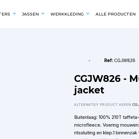
TERS
JASSEN
WERKKLEDING
ALLE PRODUCTEN
EN
UITGELICHT VOOR
POPULAIRE MERKEN
POPULAIRE MERKEN
Scholen en verenigingen
Kariban
Kariban
Ref:
CGJW826
B&C
Fruit of the Loom
Fruit of the Loom
B&C
CGJW826 - Mu
Gildan
Gildan
jacket
ALTERNATIEF PRODUCT HEREN
CG
Buitenlaag: 100% 210T taffeta-
microfleece. Voering mouwen:
ritssluiting en klep.1 binnenzak