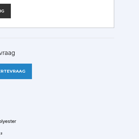
NG
vraag
ERTEVRAAG
lyester
m²