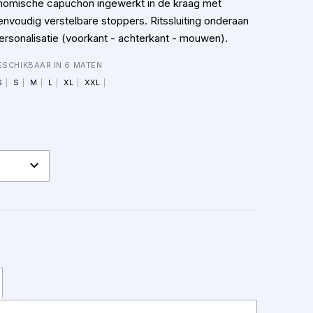
nomische capuchon ingewerkt in de kraag met
envoudig verstelbare stoppers. Ritssluiting onderaan
rsonalisatie (voorkant - achterkant - mouwen).
ESCHIKBAAR IN 6 MATEN
S
S
M
L
XL
XXL