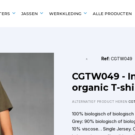
TERS
JASSEN
WERKKLEDING
ALLE PRODUCTEN
EN
UITGELICHT VOOR
POPULAIRE MERKEN
POPULAIRE MERKEN
Scholen en verenigingen
Kariban
Kariban
Ref:
CGTW049
B&C
Fruit of the Loom
Fruit of the Loom
B&C
CGTW049 - In
Gildan
Gildan
organic T-shi
ALTERNATIEF PRODUCT HEREN
CG
100% biologisch of biologisch
Grey: 90% biologisch of biolo
10% viscose. . Single Jersey.