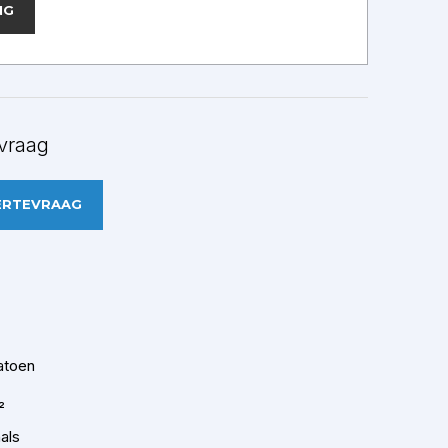
NG
vraag
ERTEVRAAG
atoen
²
als