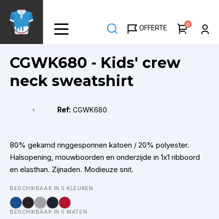
Overslaan
en
0
OFFERTE
naar
de
inhoud
CGWK680 - Kids' crew
gaan
neck sweatshirt
Ref:
CGWK680
80% gekamd ringgesponnen katoen / 20% polyester.
Halsopening, mouwboorden en onderzijde in 1x1 ribboord
en elasthan. Zijnaden. Modieuze snit.
BESCHIKBAAR IN 5 KLEUREN
BESCHIKBAAR IN 5 MATEN