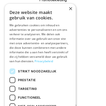
×
Onze merken
Deze website maakt
Alle producten
gebruik van cookies.
We gebruiken cookies om inhoud en
IN EEN NOTENDOP
advertenties te personaliseren en om ons
verkeer te analyseren. We delen ook
Druktechnieken
informatie over uw gebruik van onze site
met onze advertentie- en analysepartners,
Duurzaam ondernemen
die deze kunnen combineren met andere
Vacatures
informatie die u aan hen heeft verstrekt of
die zij hebben verzameld door uw gebruik
van hun diensten.
Privacybeleid
KLANTENSERVICE
STRIKT NOODZAKELIJK
Veelgestelde vragen
Bestelprocedure
PRESTATIE
Contacteer ons
TARGETING
FUNCTIONEEL
©2026
Uw textiel bedrukken