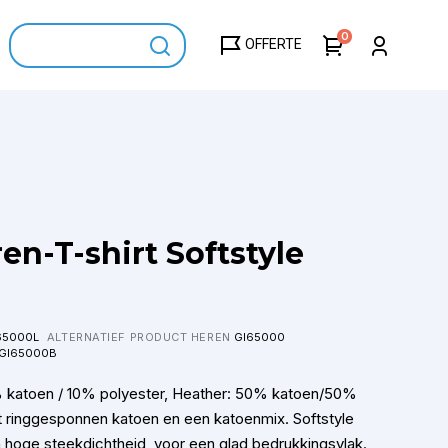
0
OFFERTE
en-T-shirt Softstyle
65000L
ALTERNATIEF PRODUCT HEREN
GI65000
GI65000B
 katoen / 10% polyester, Heather: 50% katoen/50%
t ringgesponnen katoen en een katoenmix. Softstyle
 hoge steekdichtheid, voor een glad bedrukkingsvlak.