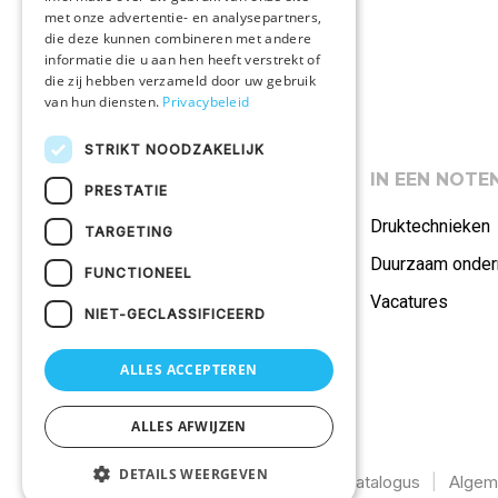
met onze advertentie- en analysepartners,
die deze kunnen combineren met andere
informatie die u aan hen heeft verstrekt of
die zij hebben verzameld door uw gebruik
van hun diensten.
Privacybeleid
STRIKT NOODZAKELIJK
ASSORTIMENT
IN EEN NOT
PRESTATIE
Polo's
Druktechnieken
TARGETING
Promotiekleding
Duurzaam onde
FUNCTIONEEL
Onze merken
Vacatures
NIET-GECLASSIFICEERD
Alle producten
ALLES ACCEPTEREN
ALLES AFWIJZEN
DETAILS WEERGEVEN
©2026
Uw textiel bedrukken
Catalogus
Algem