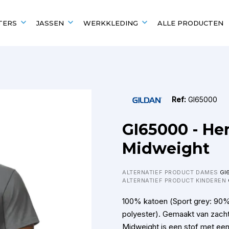
TERS
JASSEN
WERKKLEDING
ALLE PRODUCTEN
EN
UITGELICHT VOOR
POPULAIRE MERKEN
POPULAIRE MERKEN
Scholen en verenigingen
Kariban
Kariban
Ref:
GI65000
B&C
Fruit of the Loom
Fruit of the Loom
B&C
GI65000 - Her
Gildan
Gildan
Midweight
ALTERNATIEF PRODUCT DAMES
GI
ALTERNATIEF PRODUCT KINDEREN
100% katoen (Sport grey: 90%
polyester). Gemaakt van zach
Midweight is een stof met een