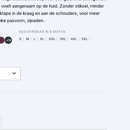
voelt aangenaam op de huid. Zonder stiksel, minder
ktape in de kraag en aan de schouders, voor meer
nke pasvorm, zijnaden.
BESCHIKBAAR IN 8 MATEN
S
M
L
XL
XXL
3XL
4XL
5XL
+13