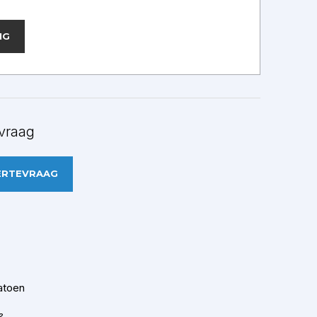
NG
vraag
ERTEVRAAG
atoen