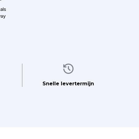
²
als
way
Afbeelding
Snelle levertermijn