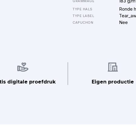
183 g/m
GRAMMAGE
Ronde h
TYPE HALS
Tear_a
TYPE LABEL
Nee
CAPUCHON
Afbeelding
Afbeelding
tis digitale proefdruk
Eigen productie