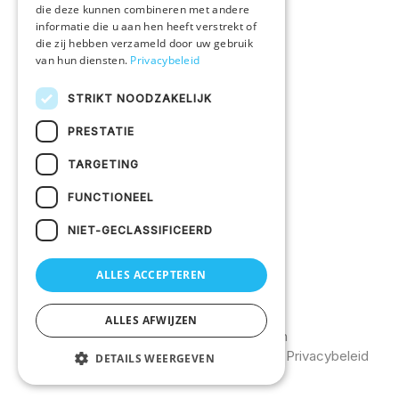
Alle producten
die deze kunnen combineren met andere
informatie die u aan hen heeft verstrekt of
die zij hebben verzameld door uw gebruik
IN EEN NOTENDOP
van hun diensten.
Privacybeleid
Druktechnieken
STRIKT NOODZAKELIJK
Duurzaam ondernemen
PRESTATIE
Vacatures
TARGETING
KLANTENSERVICE
FUNCTIONEEL
Veelgestelde vragen
NIET-GECLASSIFICEERD
Bestelprocedure
Contacteer ons
ALLES ACCEPTEREN
ALLES AFWIJZEN
©2026
Uw textiel bedrukken
Catalogus
Algemene voorwaarden
Privacybeleid
DETAILS WEERGEVEN