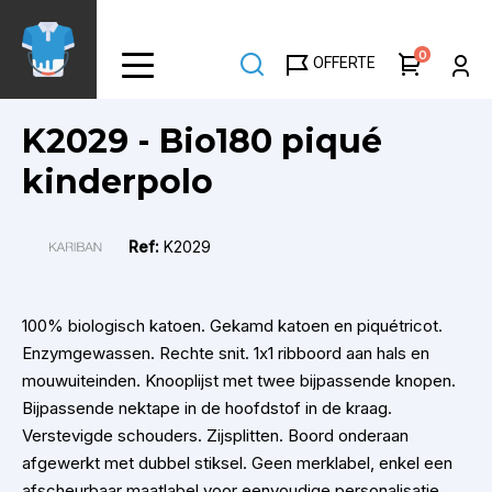
Overslaan
en
0
OFFERTE
naar
de
inhoud
K2029 - Bio180 piqué
gaan
kinderpolo
Ref:
K2029
100% biologisch katoen. Gekamd katoen en piquétricot.
Enzymgewassen. Rechte snit. 1x1 ribboord aan hals en
mouwuiteinden. Knooplijst met twee bijpassende knopen.
Bijpassende nektape in de hoofdstof in de kraag.
Verstevigde schouders. Zijsplitten. Boord onderaan
afgewerkt met dubbel stiksel. Geen merklabel, enkel een
afscheurbaar maatlabel voor eenvoudige personalisatie.