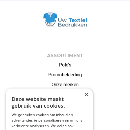
ASSORTIMENT
Polo's
Promotiekleding
Onze merken
×
Alle producten
Deze website maakt
gebruik van cookies.
IN EEN NOTENDOP
We gebruiken cookies om inhoud en
Druktechnieken
advertenties te personaliseren en om ons
verkeer te analyseren. We delen ook
Duurzaam ondernemen