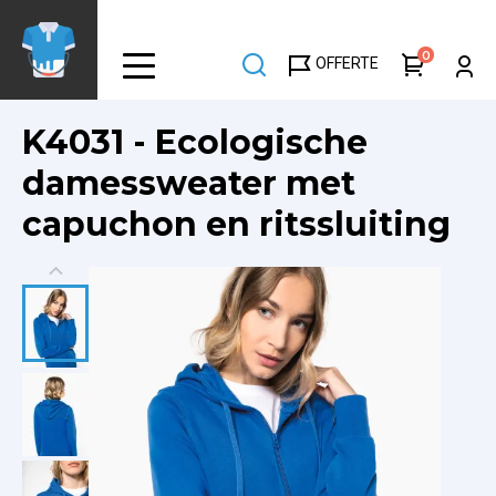
Overslaan
en
0
OFFERTE
naar
de
inhoud
K4031 - Ecologische
gaan
damessweater met
capuchon en ritssluiting