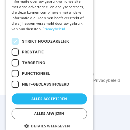
informatie over uw gebruik van onze site
met onze advertentie- en analysepartners,
Vacatures
die deze kunnen combineren met andere
informatie die u aan hen heeft verstrekt of
die zij hebben verzameld door uw gebruik
KLANTENSERVICE
van hun diensten.
Privacybeleid
Veelgestelde vragen
STRIKT NOODZAKELIJK
Bestelprocedure
PRESTATIE
Contacteer ons
TARGETING
©2026
Uw textiel bedrukken
FUNCTIONEEL
Catalogus
Algemene voorwaarden
Privacybeleid
NIET-GECLASSIFICEERD
ALLES ACCEPTEREN
ALLES AFWIJZEN
DETAILS WEERGEVEN