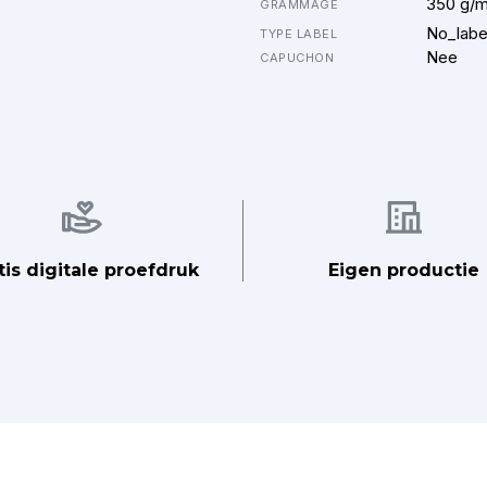
350 g/
GRAMMAGE
No_labe
TYPE LABEL
Nee
CAPUCHON
Afbeelding
Afbeelding
tis digitale proefdruk
Eigen productie