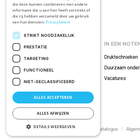
die deze kunnen combineren met andere
informatie die u aan hen heeft verstrekt of
die zij hebben verzameld door uw gebruik
van hun diensten.
Privacybeleid
STRIKT NOODZAKELIJK
ASSORTIMENT
IN EEN NOT
PRESTATIE
Polo's
Druktechnieken
TARGETING
Promotiekleding
Duurzaam onde
FUNCTIONEEL
Onze merken
Vacatures
NIET-GECLASSIFICEERD
Alle producten
ALLES ACCEPTEREN
ALLES AFWIJZEN
DETAILS WEERGEVEN
©2026
Uw textiel bedrukken
Catalogus
Algem