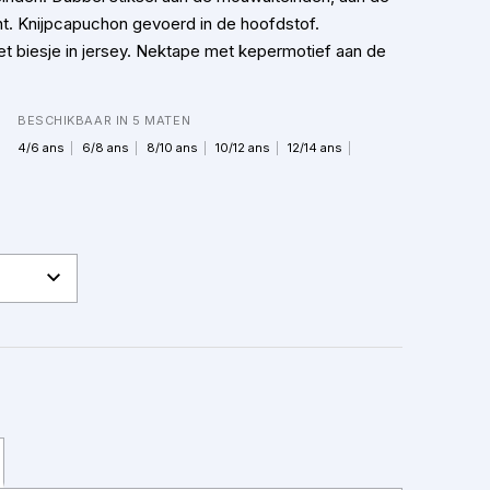
t. Knijpcapuchon gevoerd in de hoofdstof.
et biesje in jersey. Nektape met kepermotief aan de
BESCHIKBAAR IN 5 MATEN
4/6 ans
6/8 ans
8/10 ans
10/12 ans
12/14 ans