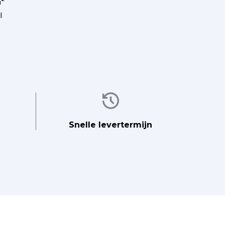
m²
l
Afbeelding
Snelle levertermijn