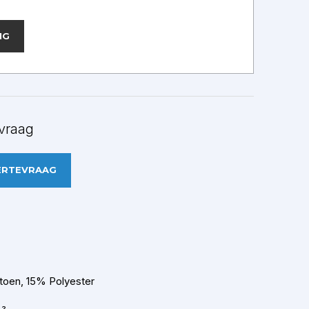
NG
vraag
ERTEVRAAG
oen, 15% Polyester