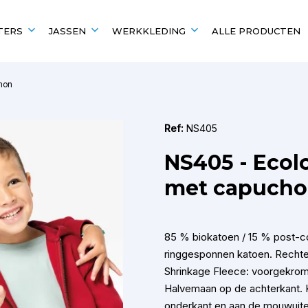
TERS
JASSEN
WERKKLEDING
ALLE PRODUCTEN
hon
EN
UITGELICHT VOOR
POPULAIRE MERKEN
POPULAIRE MERKEN
Scholen en verenigingen
Kariban
Kariban
Ref:
NS405
B&C
Fruit of the Loom
NS405 - Ecol
Fruit of the Loom
B&C
Gildan
Gildan
met capuch
85 % biokatoen / 15 % post-
ringgesponnen katoen. Rechte
Shrinkage Fleece: voorgekrom
Halvemaan op de achterkant. K
onderkant en aan de mouwuite