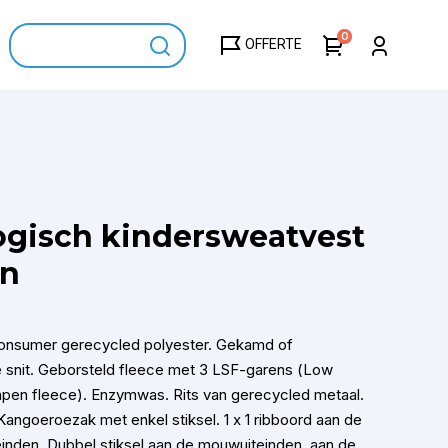
0
OFFERTE
ogisch kindersweatvest
on
consumer gerecycled polyester. Gekamd of
 snit. Geborsteld fleece met 3 LSF-garens (Low
pen fleece). Enzymwas. Rits van gerecycled metaal.
angoeroezak met enkel stiksel. 1 x 1 ribboord aan de
inden. Dubbel stiksel aan de mouwuiteinden, aan de