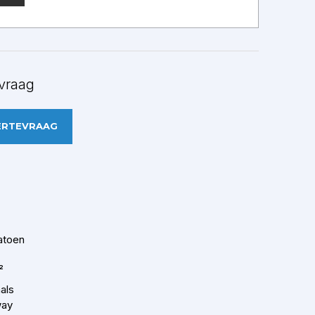
vraag
ERTEVRAAG
atoen
²
als
way