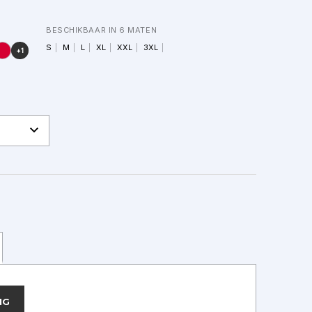
BESCHIKBAAR IN 6 MATEN
S
M
L
XL
XXL
3XL
+1
NG