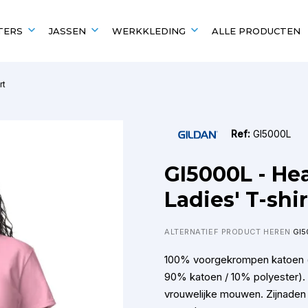
TERS
JASSEN
WERKKLEDING
ALLE PRODUCTEN
rt
EN
UITGELICHT VOOR
POPULAIRE MERKEN
POPULAIRE MERKEN
Scholen en verenigingen
Kariban
Kariban
Ref:
GI5000L
B&C
Fruit of the Loom
Fruit of the Loom
B&C
GI5000L - He
Gildan
Gildan
Ladies' T-shir
ALTERNATIEF PRODUCT HEREN
GI5
100% voorgekrompen katoen (
90% katoen / 10% polyester).
vrouwelijke mouwen. Zijnaden 