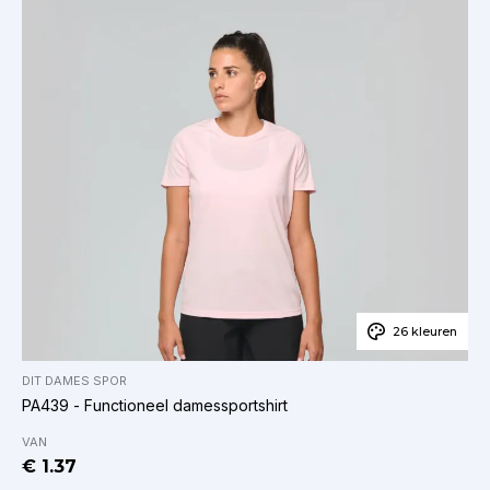
26 kleuren
DIT
DAMES
SPOR
PA439 - Functioneel damessportshirt
VAN
€ 1.37