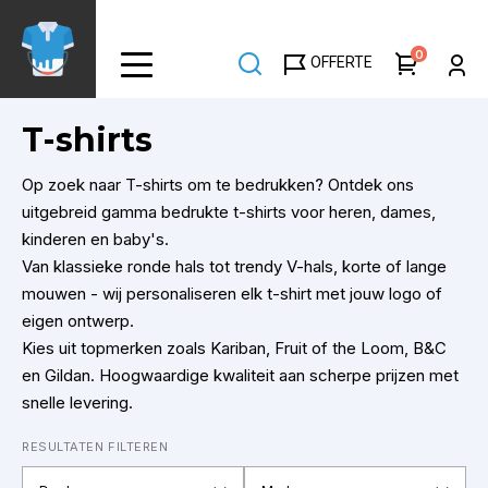
Overslaan
en
0
OFFERTE
naar
de
inhoud
T-shirts
gaan
Op zoek naar T-shirts om te bedrukken? Ontdek ons
uitgebreid gamma bedrukte t-shirts voor
heren
,
dames
,
kinderen
en
baby's
.
Van
klassieke ronde hals
tot
trendy V-hals
,
korte
of
lange
mouwen
- wij personaliseren elk t-shirt met jouw logo of
eigen ontwerp.
Kies uit topmerken zoals
Kariban
,
Fruit of the Loom
,
B&C
en
Gildan
. Hoogwaardige kwaliteit aan scherpe prijzen met
snelle levering.
RESULTATEN FILTEREN