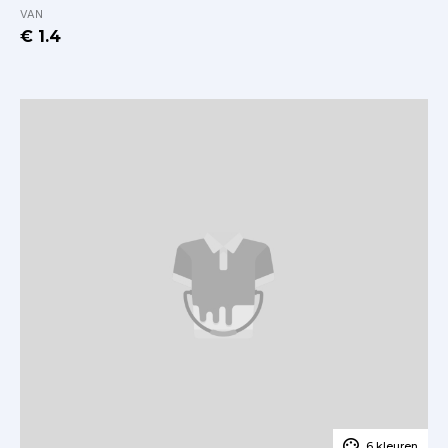
VAN
€ 1.4
6 kleuren