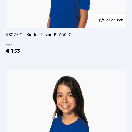
20 kleuren
K3027IC - Kinder T-shirt Bio150 IC
VAN
€ 1.53