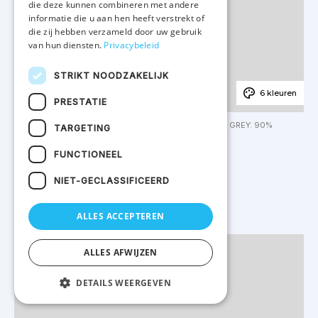
die deze kunnen combineren met andere
informatie die u aan hen heeft verstrekt of
die zij hebben verzameld door uw gebruik
van hun diensten.
Privacybeleid
STRIKT NOODZAKELIJK
6 kleuren
PRESTATIE
EFFEN KLEUREN: 100% KATOEN. KLEUR IDEAL OXFORD GREY: 90%
TARGETING
KATOEN / 10% VISCOSE. TUBULAIRE JERSEY.
IB316 - iDeal170 uniseks T-shirt
FUNCTIONEEL
VAN
NIET-GECLASSIFICEERD
€ 1.71
ALLES ACCEPTEREN
ALLES AFWIJZEN
DETAILS WEERGEVEN