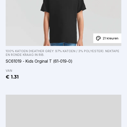
21 kleuren
100% KATOEN (HEATHER GREY: 97% KATOEN / 3% POLYESTER). NEKTAPE
EN RONDE KRAAG IN RIB.
SC61019 - Kids Orginal T (61-019-0)
VAN
€ 1.31