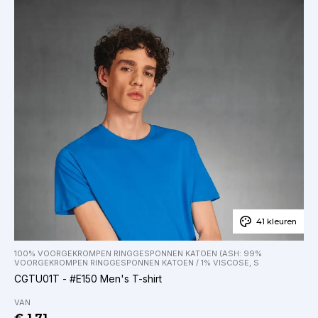
41 kleuren
100% VOORGEKROMPEN RINGGESPONNEN KATOEN (ASH: 99%
VOORGEKROMPEN RINGGESPONNEN KATOEN / 1% VISCOSE, S
CGTU01T - #E150 Men's T-shirt
VAN